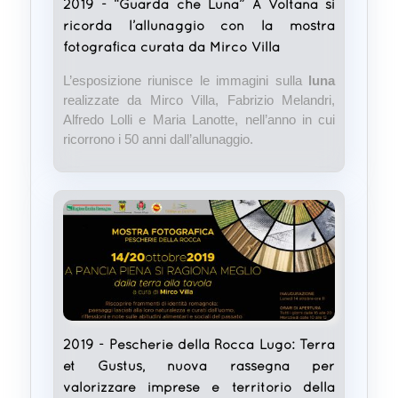
2019 - “Guarda che Luna” A Voltana si
ricorda l’allunaggio con la mostra
fotografica curata da Mirco Villa
L’esposizione riunisce le immagini sulla
luna
realizzate da Mirco Villa, Fabrizio Melandri,
Alfredo Lolli e Maria Lanotte, nell’anno in cui
ricorrono i 50 anni dall’allunaggio.
2019 - Pescherie della Rocca Lugo: Terra
et Gustus, nuova rassegna per
valorizzare imprese e territorio della