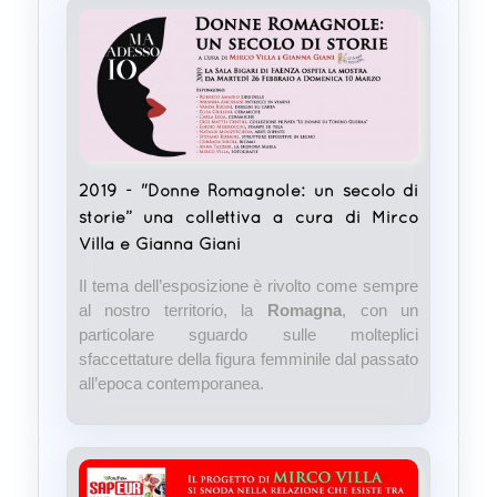
2019 - "Donne Romagnole: un secolo di
storie” una collettiva a cura di Mirco
Villa e Gianna Giani
Il tema dell’esposizione è rivolto come sempre
al nostro territorio, la
Romagna
, con un
particolare sguardo sulle molteplici
sfaccettature della figura femminile dal passato
all’epoca contemporanea.