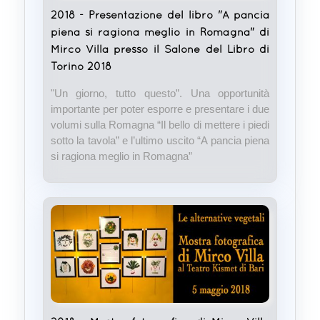
2018 - Presentazione del libro "A pancia
piena si ragiona meglio in Romagna" di
Mirco Villa presso il Salone del Libro di
Torino 2018
"Un giorno, tutto questo”. Una opportunità
importante per poter esporre e presentare i due
volumi sulla Romagna “Il bello di mettere i piedi
sotto la tavola” e l’ultimo uscito “A pancia piena
si ragiona meglio in Romagna”