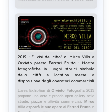
2019 - "I visi del cibo" di Mirco Villa a
Orvieto presso Ferrari Frutta - Mostre
fotografiche in luoghi storici simbolo
della città e location messe a
disposizione dagli operatori commerciali
L’area Exhibition di
Orvieto Fotografia
2019
propone una vera e propria open gallery nelle
strade, piazze e attività commerciali.
Mirco
Villa esporrà le sue opere al Ferrari Frutta
in