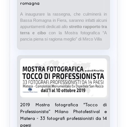
romagna
A inaugurare la rassegna, che culminerà in
Bassa Romagna in Fiera, saranno infatti alcuni
appuntamenti dedicati allo
stretto rapporto tra
terra e cibo
con la Mostra fotografica “A
pancia piena si ragiona meglio” di Mirco Villa
2019 Mostra fotografica "Tocco di
Professionista” Milano Photofestival e
Matera - 33 fotografi professionisti da 14
paesi