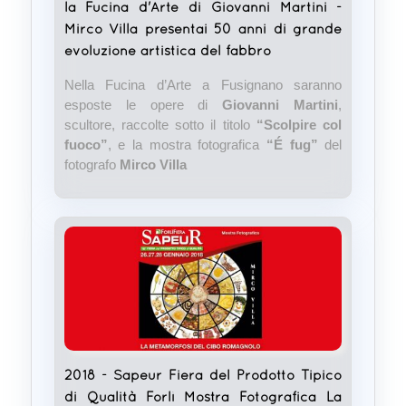
la Fucina d'Arte di Giovanni Martini -
Mirco Villa presentai 50 anni di grande
evoluzione artistica del fabbro
Nella Fucina d’Arte a Fusignano saranno
esposte le opere di
Giovanni Martini
,
scultore, raccolte sotto il titolo
“Scolpire col
fuoco”
, e la mostra fotografica
“É fug”
del
fotografo
Mirco Villa
2018 - Sapeur Fiera del Prodotto Tipico
di Qualità Forlì Mostra Fotografica La