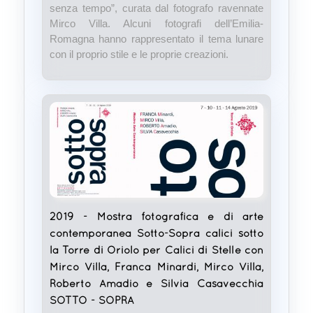
senza tempo”, curata dal fotografo ravennate
Mirco Villa. Alcuni fotografi dell’Emilia-
Romagna hanno rappresentato il tema lunare
con il proprio stile e le proprie creazioni.
2019 - Mostra fotografica e di arte
contemporanea Sotto-Sopra calici sotto
la Torre di Oriolo per Calici di Stelle con
Mirco Villa, Franca Minardi, Mirco Villa,
Roberto Amadio e Silvia Casavecchia
SOTTO - SOPRA