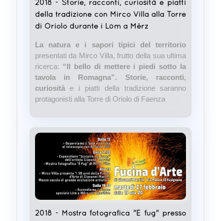
2018 - Storie, racconti, curiosità e piatti
della tradizione con Mirco Villa alla Torre
di Oriolo durante i Lòm a Mêrz
La natura e i sapori tipici del territorio
presentati da Mirco Villa, frutto della sua ultima
ricerca:
“Il bello di mettere i piedi sotto la
tavola in Romagna”.
Storie, racconti,
curiosità
e i piatti della tradizione saranno
protagonisti alla Torre di Oriolo di Faenza
2018 - Mostra fotografica "É fug" presso