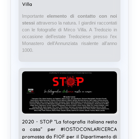
Villa
Importante
elemento di contatto con noi
stessi
attraverso la natura. I giardini raccontati
con le fotografie di Mirco Villa. A Tredozio in
occasione dell’estate Tredoziese presso l’ex
Monastero dell’Annunziata risalente all'anno
1000.
2020 - STOP “La fotografia italiana resta
a casa” per #IOSTOCONLARICERCA
promossa da FIOF per il Dipartimento di