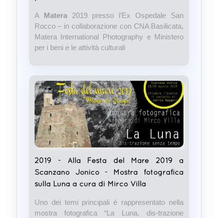
A
Matera
2019 presso l’Ex Ospedale San
Rocco – in collaborazione con CNA Basilicata,
Matera International Photography e Ministero
per i beni e le attività culturali
2019 - Alla Festa del Mare 2019 a
Scanzano Jonico - Mostra fotografica
sulla Luna a cura di Mirco Villa
Uno dei temi principali è rappresentato nella
mostra fotografica “La Luna, dis-trazione