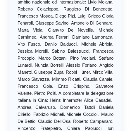
ambito nazionale ed internazionale: Livio Moiana,
Roberto Colacioppo, Ruggiero Di Benedetto,
Francesco Mosca, Diego Pizi, Luigi Grieco Gloria
Fenaroli, Giuseppe Savino, Antonello Di Gennaro,
Marta Viola, Gianvito De Novellis, Michele
Carnimeo, Andrea Ferrari, Damiano Lamonaca,
Vito Fusco, Danilo Balducci, Michele Abriola,
Jessica Morelli, Sabino Balestrucci, Francesca
Procopio, Marco Bottani, Pino Veclani, Stefano
Lunardi, Nunzia Borrelli, Alessio Forlano, Angiolo
Manetti, Giuseppe Zupa, Robbi Hüner, Mirco Villa,
Marco Slavazza, Mimmo Ricatti, Claudia Canale,
Francesco Gola, Enzo Crispino. Salvatore
Valente, Pietro Politi. A completare la delegazione
italiana in Cina: Heinz Innerhofer Alice Casadei,
Andrea Calvaruso, Domenico Tattoli Daniela
Ciriello, Fabrizio Micheli, Michele Coccioli, Mauro
De Bettio, Claudio Dell’Osa, Roberto Campanaro,
Vincenzo Fratepietro, Chiara Paolucci, Iuri